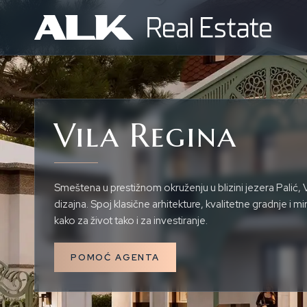
Vila Regina
Smeštena u prestižnom okruženju u blizini jezera Palić,
dizajna. Spoj klasične arhitekture, kvalitetne gradnje i
kako za život tako i za investiranje.
POMOĆ AGENTA