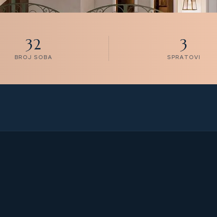
32
3
BROJ SOBA
SPRATOVI