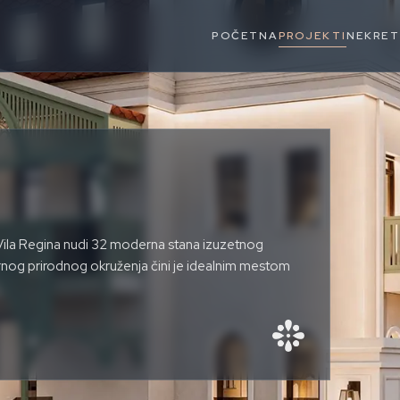
POČETNA
PROJEKTI
NEKRET
 Vila Regina nudi 32 moderna stana izuzetnog
 mirnog prirodnog okruženja čini je idealnim mestom