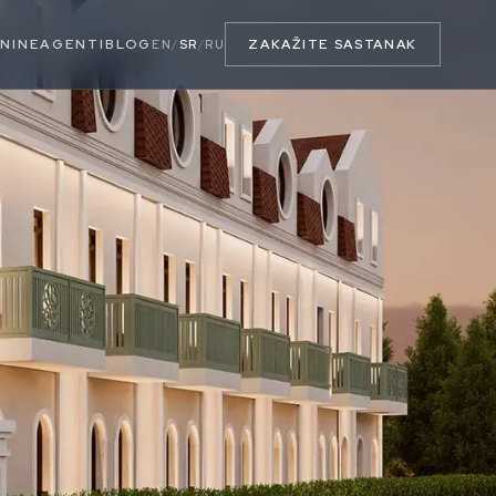
NINE
AGENTI
BLOG
ZAKAŽITE SASTANAK
EN
/
SR
/
RU