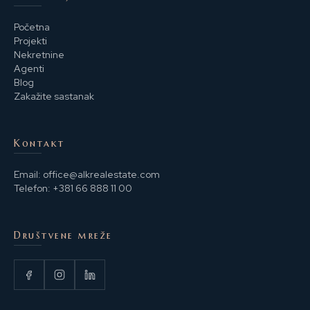
Početna
Projekti
Nekretnine
Agenti
Blog
Zakažite sastanak
Kontakt
Email:
office@alkrealestate.com
Telefon:
+381 66 888 11 00
Društvene mreže