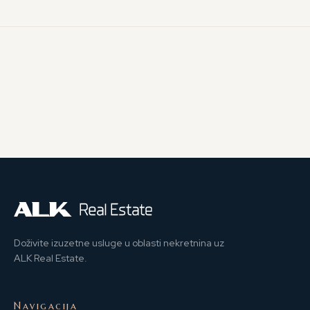
Doživite izuzetne usluge u oblasti nekretnina uz
ALK Real Estate.
Navigacija