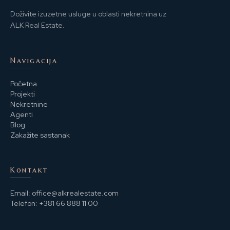
Doživite izuzetne usluge u oblasti nekretnina uz
ALK Real Estate.
Navigacija
Početna
Projekti
Nekretnine
Agenti
Blog
Zakažite sastanak
Kontakt
Email:
office@alkrealestate.com
Telefon:
+381 66 888 11 00