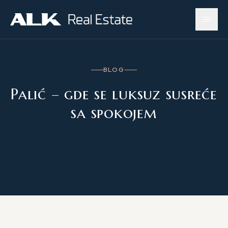
BLOG
Palić – gde se luksuz susreće
sa spokojem