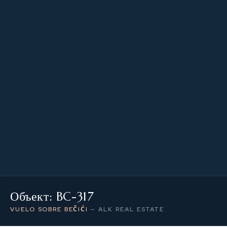
66.75 m²
ПЛОЩАДЬ ОБЪЕКТА
3
УРОВЕНЬ / ЭТАЖ
2
КОЛИЧЕСТВО КОМНАТ
Объект: BC-317
VUELO SOBRE BEČIĆI
—
ALK REAL ESTATE