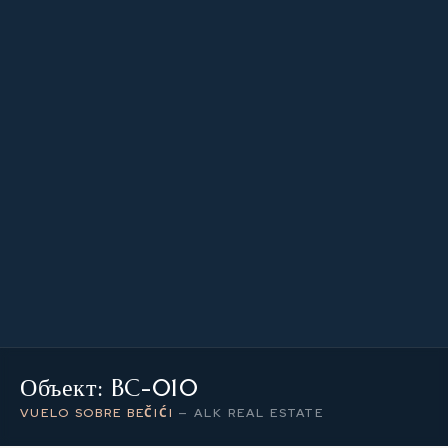
76.15 m²
ПЛОЩАДЬ ОБЪЕКТА
0
УРОВЕНЬ / ЭТАЖ
2
КОЛИЧЕСТВО КОМНАТ
Объект: BC-010
VUELO SOBRE BEČIĆI
—
ALK REAL ESTATE